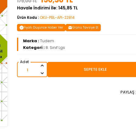
179,00 TL
Havale İndirimi İle: 145,85 TL
Ürün Kodu :
OKU-PBL-API-22814
Fiyatı Düşünce Haber Ver
Ürünü Tavsiye Et
Marka :
Tudem
Kategori :
8. Sınıf Lgs
SEPETE EKLE
PAYLAŞ 