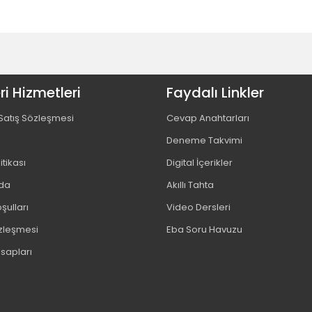
i Hizmetleri
Faydalı Linkler
Satış Sözleşmesi
Cevap Anahtarları
Deneme Takvimi
litikası
Digital İçerikler
da
Akıllı Tahta
şulları
Video Dersleri
özleşmesi
Eba Soru Havuzu
sapları