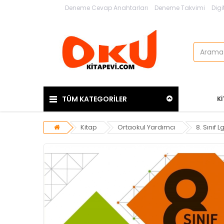
Deneme Cevap Anahtarları
Deneme Takvimi
Digi
TÜM KATEGORİLER
K
Kitap
Ortaokul Yardımcı
8. Sınıf L