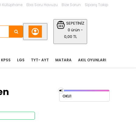
l Kütüphane
Eba Soru Havuzu
Bize Sorun
Sipariş Takip
SEPETİNİZ
0 ürün -
0,00 TL
KPSS
LGS
TYT- AYT
MATARA
AKIL OYUNLARI
en
OKU1
Stoktan Teslim