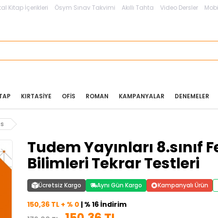
tal Kitap İçerikleri
Ösym Sınav Takvimi
Akıllı Tahta
Video Dersler
Mobi
ITAP
KIRTASIYE
OFIS
ROMAN
KAMPANYALAR
DENEMELER
gs
Tudem Yayınları 8.sınıf F
Bilimleri Tekrar Testleri
Ücretsiz Kargo
Aynı Gün Kargo
Kampanyalı Ürün
150,36 TL + % 0
| % 16 İndirim
150,36 TL