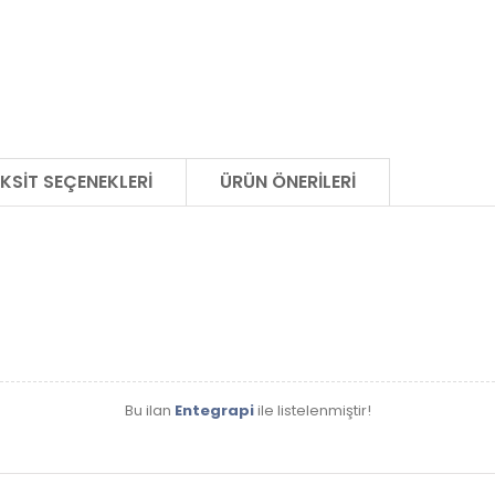
KSIT SEÇENEKLERI
ÜRÜN ÖNERILERI
Bu ilan
Entegrapi
ile listelenmiştir!