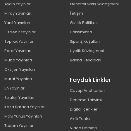
Aydın Yayınları
Mesafeli Satış Sözleşmesi
Miray Yayınları
İletişim
Yanıt Yayınları
Gizlilik Politikası
Özdebir Yayınları
Hakkımızda
Toprak Yayınları
Sipariş Koşulları
Paraf Yayınları
Üyelik Sözleşmesi
Muba Yayınları
Banka Hesapları
Oksijen Yayınları
Faydalı Linkler
Murat Yayınları
En Yayınları
Cevap Anahtarları
Strateji Yayınları
Deneme Takvimi
Koza Karaca Yayınları
Digital İçerikler
Mavi Yunus Yayınları
Akıllı Tahta
Tudem Yayınları
Video Dersleri