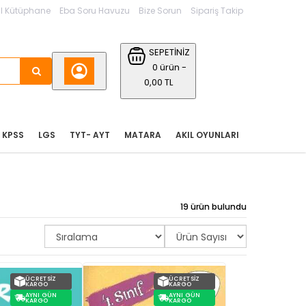
l Kütüphane
Eba Soru Havuzu
Bize Sorun
Sipariş Takip
SEPETİNİZ
0 ürün -
0,00 TL
KPSS
LGS
TYT- AYT
MATARA
AKIL OYUNLARI
19 ürün bulundu
ÜCRETSIZ
ÜCRETSIZ
KARGO
KARGO
AYNI GÜN
AYNI GÜN
KARGO
KARGO