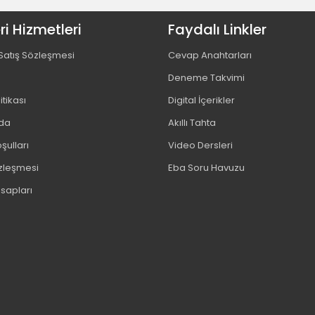
i Hizmetleri
Faydalı Linkler
Satış Sözleşmesi
Cevap Anahtarları
Deneme Takvimi
litikası
Digital İçerikler
da
Akıllı Tahta
şulları
Video Dersleri
özleşmesi
Eba Soru Havuzu
sapları