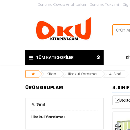
Deneme Cevap Anahtarları
Deneme Takvimi
Digi
TÜM KATEGORİLER
K
Kitap
İlkokul Yardımcı
4. Sınıf
ÜRÜN GRUPLARI
4. SINIF
Stokta
4. Sınıf
İlkokul Yardımcı