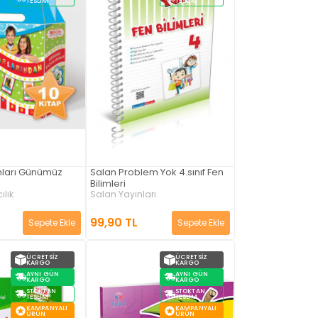
TESLIM
TESLIM
nları Günümüz
Salan Problem Yok 4.sınıf Fen
Bilimleri
ılık
Salan Yayınları
99,90 TL
Sepete Ekle
Sepete Ekle
ÜCRETSIZ
ÜCRETSIZ
KARGO
KARGO
AYNI GÜN
AYNI GÜN
KARGO
KARGO
STOKTAN
STOKTAN
TESLIM
TESLIM
KAMPANYALI
KAMPANYALI
ÜRÜN
ÜRÜN