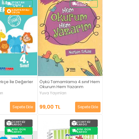
STOKTAN
STOKTAN
TESLIM
TESLIM
KAMPANYALI
ÜRÜN
rkçe İle Değerler
Öykü Tamamlama 4.sınıf Hem
Okurum Hem Yazarım
rı
Yuva Yayınları
99,00 TL
Sepete Ekle
Sepete Ekle
ÜCRETSIZ
ÜCRETSIZ
KARGO
KARGO
AYNI GÜN
AYNI GÜN
KARGO
KARGO
STOKTAN
STOKTAN