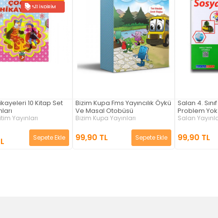
%11 İNDIRIM
kayeleri 10 Kitap Set
Bizim Kupa Fms Yayıncılık Öykü
Salan 4. Sınıf
nları
Ve Masal Otobüsü
Problem Yok
tim Yayınları
Bizim Kupa Yayınları
Salan Yayınla
99,90 TL
99,90 TL
Sepete Ekle
Sepete Ekle
TL