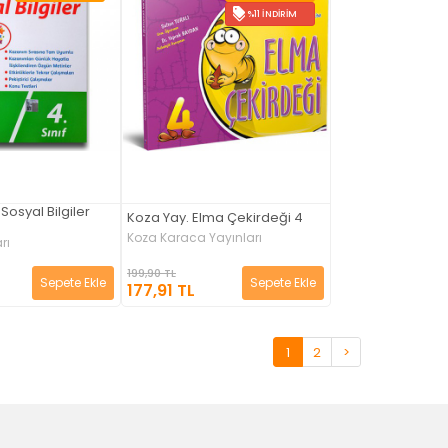
%11 İNDIRIM
 Sosyal Bilgiler
Koza Yay. Elma Çekirdeği 4
Koza Karaca Yayınları
rı
199,90 TL
Sepete Ekle
Sepete Ekle
177,91 TL
1
2
>