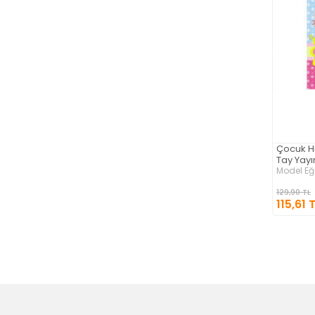
Çocuk Hi
Tay Yayı
Model Eği
129,90 TL
115,61 