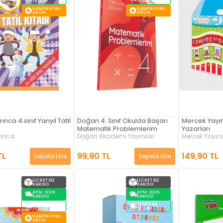
TESLIM
TESLIM
KAMPANYALI
KAMPANYALI
ÜRÜN
ÜRÜN
nca 4.sınıf Yarıyıl Tatil
Doğan 4. Sınıf Okulda Başarı
Mercek Yayı
Matematik Problemlerim
Yazarları
rınca
Doğan Akademi Yayınları
Mercek Yayınc
TL
99,90 TL
149,90 TL
Sepete Ekle
Sepete Ekle
ÜCRETSIZ
ÜCRETSIZ
KARGO
KARGO
AYNI GÜN
AYNI GÜN
KARGO
KARGO
STOKTAN
STOKTAN
TESLIM
TESLIM
KAMPANYALI
ÜRÜN