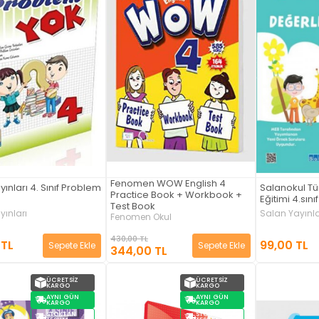
Fenomen WOW English 4
yınları 4. Sınıf Problem
Salanokul Tü
Practice Book + Workbook +
Eğitimi 4.sınıf
Test Book
yınları
Salan Yayınla
Fenomen Okul
430,00 TL
 TL
99,00 TL
Sepete Ekle
Sepete Ekle
344,00 TL
ÜCRETSIZ
ÜCRETSIZ
KARGO
KARGO
AYNI GÜN
AYNI GÜN
KARGO
KARGO
STOKTAN
STOKTAN