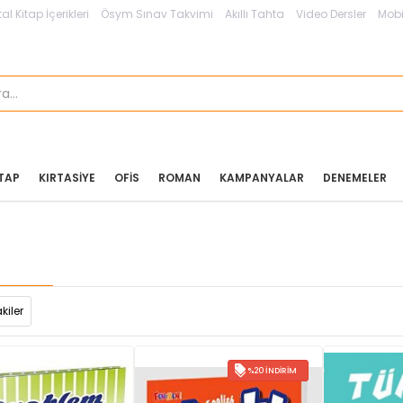
tal Kitap İçerikleri
Ösym Sınav Takvimi
Akıllı Tahta
Video Dersler
Mobi
ITAP
KIRTASIYE
OFIS
ROMAN
KAMPANYALAR
DENEMELER
kiler
%20 İNDIRIM