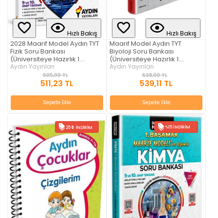
Hızlı Bakış
Hızlı Bakış
2028 Maarif Model Aydın TYT
Maarif Model Aydın TYT
Fizik Soru Bankası
Biyoloji Soru Bankası
(Üniversiteye Hazırlık 1.
(Üniversiteye Hazırlık 1.
Basamak)
Aydın Yayınları
Basamak)
Aydın Yayınları
605,00 TL
638,00 TL
511,23 TL
539,11 TL
Sepete Ekle
Sepete Ekle
%15 İNDIRIM
25
İNDIRIM