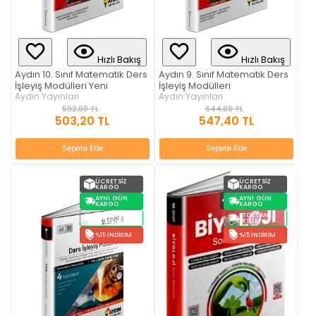
Hızlı Bakış
Hızlı Bakış
Aydın 10. Sınıf Matematik Ders
Aydın 9. Sınıf Matematik Ders
İşleyiş Modülleri Yeni
İşleyiş Modülleri
Aydın Yayınları
Aydın Yayınları
592,00 TL
644,00 TL
503,20 TL
547,40 TL
Sepete Ekle
Sepete Ekle
ÜCRETSIZ
ÜCRETSIZ
KARGO
KARGO
AYNI GÜN
AYNI GÜN
KARGO
KARGO
STOKTAN
STOKTAN
TESLIM
TESLIM
%15 İNDIRIM
%15 İNDIRIM