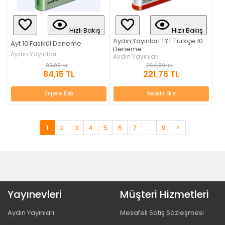
Hızlı Bakış
Hızlı Bakış
Aydın Yayınları TYT Türkçe 10
Ayt 10 Fasikül Deneme
Deneme
Aydın Yayınları
Aydın Yayınları
99,00 TL
264,00 TL
84,15 TL
221,76 TL
Sepete Ekle
Sepete Ekle
1
2
3
4
5
6
7
...
9
>
Yayınevleri
Müşteri Hizmetleri
Aydın Yayınları
Mesafeli Satış Sözleşmesi