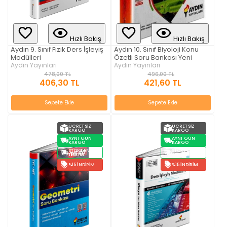
Hızlı Bakış
Hızlı Bakış
Aydın 9. Sınıf Fizik Ders İşleyiş
Aydın 10. Sınıf Biyoloji Konu
Modülleri
Özetli Soru Bankası Yeni
Aydın Yayınları
Aydın Yayınları
478,00 TL
496,00 TL
406,30 TL
421,60 TL
Sepete Ekle
Sepete Ekle
ÜCRETSIZ
ÜCRETSIZ
KARGO
KARGO
AYNI GÜN
AYNI GÜN
KARGO
KARGO
STOKTAN
STOKTAN
TESLIM
TESLIM
%15 İNDIRIM
%15 İNDIRIM