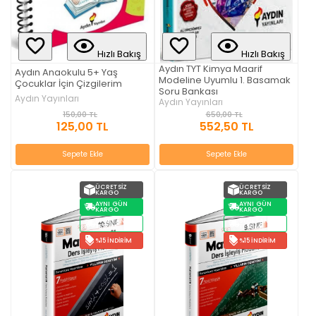
Hızlı Bakış
Hızlı Bakış
Aydın TYT Kimya Maarif
Aydın Anaokulu 5+ Yaş
Modeline Uyumlu 1. Basamak
Çocuklar İçin Çizgilerim
Soru Bankası
Aydın Yayınları
Aydın Yayınları
150,00 TL
650,00 TL
125,00 TL
552,50 TL
Sepete Ekle
Sepete Ekle
ÜCRETSIZ
ÜCRETSIZ
KARGO
KARGO
AYNI GÜN
AYNI GÜN
KARGO
KARGO
STOKTAN
STOKTAN
TESLIM
TESLIM
%15 İNDIRIM
%15 İNDIRIM