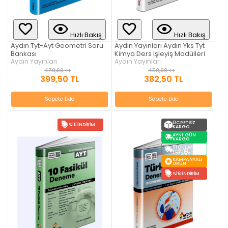
Hızlı Bakış
Hızlı Bakış
Aydın Tyt-Ayt Geometri Soru
Aydın Yayınları Aydın Yks Tyt
Bankası
Kimya Ders Işleyiş Modülleri
Aydın Yayınları
Aydın Yayınları
470,00 TL
450,00 TL
399,50 TL
382,50 TL
Sepete Ekle
Sepete Ekle
ÜCRETSIZ
%15 İNDIRIM
KARGO
AYNI GÜN
KARGO
STOKTAN
TESLIM
KAMPANYALI
ÜRÜN
%16 İNDIRIM