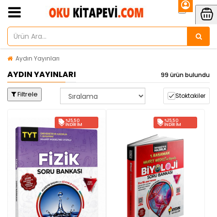
Aydın Yayınları
AYDIN YAYINLARI
99 ürün bulundu
Filtrele
Stoktakiler
%15,50
%15,50
İNDIRIM
İNDIRIM