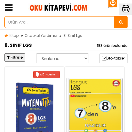
Kitap
Ortaokul Yardımcı
8. Sınıf Lgs
8. SINIF LGS
193 ürün bulundu
Filtrele
Stoktakiler
%15 İNDIRIM