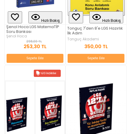
Hızlı Bakış
Hızlı Bakış
Şenol Hoca LGS MatemaTİP
Tonguç 7'den 8'e LGS Hazırlık
Soru Bankası
İlk Adım
Şenol Hoca
Tonguç Akademi
298,00 TL
253,30 TL
350,00 TL
Sepete Ekle
Sepete Ekle
%10 İNDIRIM