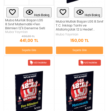
Hızlı Bakış
Hızlı Bakış
Muba Murlak Başarı LGS
Muba Mutlak Başarı LGS 8.Sınıf
8.Sınıf Matematik+Fen
T.C. İnkılap Tarihi ve
Bilimleri 12'li Deneme Seti
Atatürkçülük 12 Li Hedef
Muba Yayınları
Deneme
Muba Yayınları
490,00 TL
441,00 TL
150,00 TL
Sepete Ekle
Sepete Ekle
%10 İNDIRIM
%10 İNDIRIM