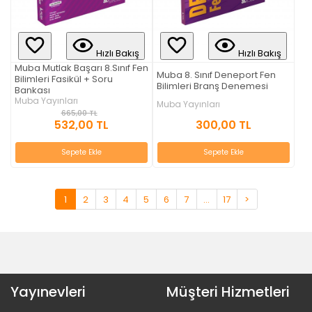
Hızlı Bakış
Hızlı Bakış
Muba Mutlak Başarı 8.Sınıf Fen
Muba 8. Sınıf Deneport Fen
Bilimleri Fasikül + Soru
Bilimleri Branş Denemesi
Bankası
Muba Yayınları
Muba Yayınları
665,00 TL
300,00 TL
532,00 TL
Sepete Ekle
Sepete Ekle
1
2
3
4
5
6
7
...
17
>
Yayınevleri
Müşteri Hizmetleri