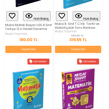
Hızlı Bakış
Hızlı Bakış
Muba 8. Sınıf T.C İnk. Tarihi ve
Muba Mutlak Başarı LGS 8.Sınıf
Atatürkçülük Soru Bankası
Türkçe 12 Li Hedef Deneme
Muba Yayınları
Muba Yayınları
385,00 TL
180,00 TL
319,55 TL
Sepete Ekle
Sepete Ekle
%20 İNDIRIM
%20 İNDIRIM