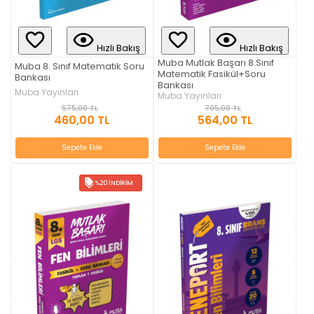
Hızlı Bakış
Hızlı Bakış
Muba Mutlak Başarı 8.Sınıf
Muba 8. Sınıf Matematik Soru
Matematik Fasikül+Soru
Bankası
Bankası
Muba Yayınları
Muba Yayınları
575,00 TL
705,00 TL
460,00 TL
564,00 TL
Sepete Ekle
Sepete Ekle
%20 İNDIRIM