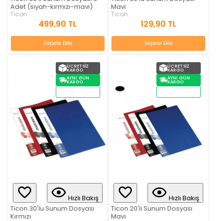
Adet (siyah-kırmızı-mavi)
Mavi
Ticon
Ticon
499,90 TL
129,90 TL
Sepete Ekle
Sepete Ekle
ÜCRETSIZ
ÜCRETSIZ
KARGO
KARGO
AYNI GÜN
AYNI GÜN
KARGO
KARGO
STOKTAN
STOKTAN
TESLIM
TESLIM
Hızlı Bakış
Hızlı Bakış
Ticon 30'lu Sunum Dosyası
Ticon 20'li Sunum Dosyası
Kırmızı
Mavi