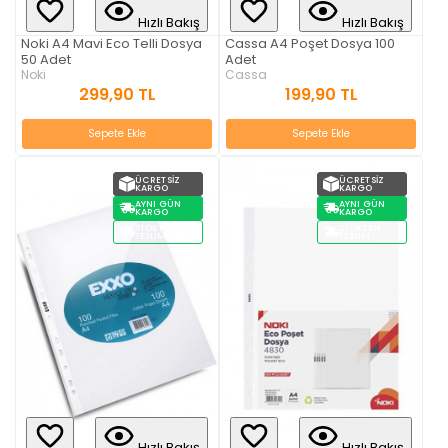
Hızlı Bakış
Hızlı Bakış
Noki A4 Mavi Eco Telli Dosya
Cassa A4 Poşet Dosya 100
50 Adet
Adet
Noki
Cassa
299,90 TL
199,90 TL
Sepete Ekle
Sepete Ekle
ÜCRETSIZ
ÜCRETSIZ
KARGO
KARGO
AYNI GÜN
AYNI GÜN
KARGO
KARGO
STOKTAN
STOKTAN
TESLIM
TESLIM
Hızlı Bakış
Hızlı Bakış