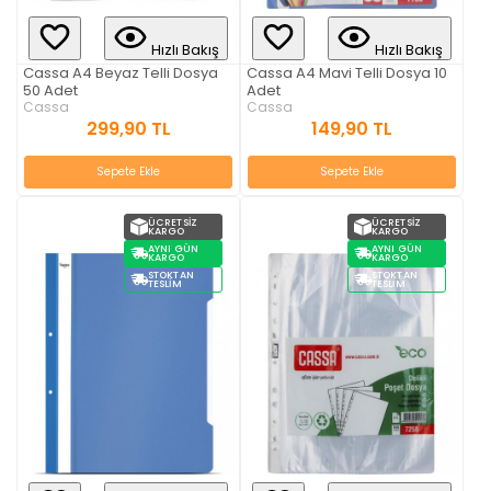
Hızlı Bakış
Hızlı Bakış
Cassa A4 Beyaz Telli Dosya
Cassa A4 Mavi Telli Dosya 10
50 Adet
Adet
Cassa
Cassa
299,90 TL
149,90 TL
Sepete Ekle
Sepete Ekle
ÜCRETSIZ
ÜCRETSIZ
KARGO
KARGO
AYNI GÜN
AYNI GÜN
KARGO
KARGO
STOKTAN
STOKTAN
TESLIM
TESLIM