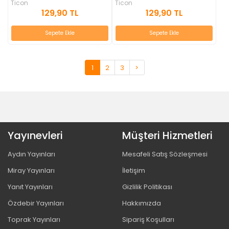
Ticon
Ticon
129,90 TL
129,90 TL
Sepete Ekle
Sepete Ekle
1
2
3
>
Yayınevleri
Müşteri Hizmetleri
Aydın Yayınları
Mesafeli Satış Sözleşmesi
Miray Yayınları
İletişim
Yanıt Yayınları
Gizlilik Politikası
Özdebir Yayınları
Hakkımızda
Toprak Yayınları
Sipariş Koşulları