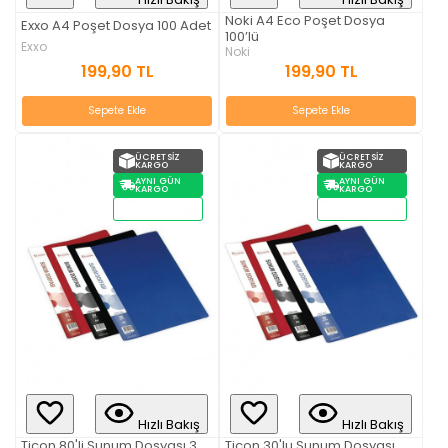
Noki A4 Eco Poşet Dosya
Exxo A4 Poşet Dosya 100 Adet
100’lü
Exxo
Noki
199,90 TL
199,90 TL
Sepete Ekle
Sepete Ekle
ÜCRETSIZ
ÜCRETSIZ
KARGO
KARGO
AYNI GÜN
AYNI GÜN
KARGO
KARGO
STOKTAN
STOKTAN
TESLIM
TESLIM
Hızlı Bakış
Hızlı Bakış
Ticon 80'li Sunum Dosyası 3
Ticon 30'lu Sunum Dosyası