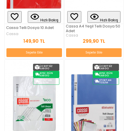
Hızlı Bakış
Hızlı Bakış
Cassa A4 Yeşil Telli Dosya 50
Cassa Telli Dosya 10 Adet
Adet
Cassa
Cassa
149,90 TL
299,90 TL
Sepete Ekle
Sepete Ekle
ÜCRETSIZ
ÜCRETSIZ
KARGO
KARGO
AYNI GÜN
AYNI GÜN
KARGO
KARGO
STOKTAN
STOKTAN
TESLIM
TESLIM