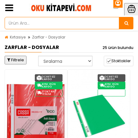
Kırtasiye
Zarflar - Dosyalar
ZARFLAR - DOSYALAR
25 ürün bulundu
Filtrele
Stoktakiler
ÜCRETSIZ
ÜCRETSIZ
KARGO
KARGO
AYNI GÜN
AYNI GÜN
KARGO
KARGO
STOKTAN
STOKTAN
TESLIM
TESLIM