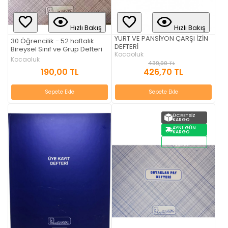
Hızlı Bakış
Hızlı Bakış
YURT VE PANSİYON ÇARŞI İZİN
30 Öğrencilik - 52 haftalık
DEFTERİ
Bireysel Sınıf ve Grup Defteri
Kocaoluk
Kocaoluk
439,90 TL
190,00 TL
426,70 TL
Sepete Ekle
Sepete Ekle
ÜCRETSIZ
KARGO
AYNI GÜN
KARGO
STOKTAN
TESLIM