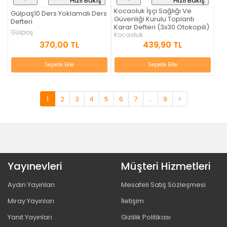
Hızlı Bakış
Hızlı Bakış
Kocaoluk İşçi Sağlığı Ve
Gülpaş10 Ders Yoklamalı Ders
Güvenliği Kurulu Toplantı
Defteri
Karar Defteri (3x30 Otokopili)
Gülpaş
Kocaoluk
370,00 TL
439,90 TL
Sepete Ekle
Sepete Ekle
1
2
3
4
5
6
7
...
9
>
Yayınevleri
Müşteri Hizmetleri
Aydın Yayınları
Mesafeli Satış Sözleşmesi
Miray Yayınları
İletişim
Yanıt Yayınları
Gizlilik Politikası