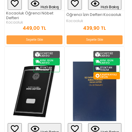
Hızlı Bakış
Hızlı Bakış
Kocaoluk Öğrenci Nöbet
Öğrenci İzin Defteri Kocaoluk
Defteri
Kocaoluk
Kocaoluk
439,90 TL
449,00 TL
Sepete Ekle
Sepete Ekle
ÜCRETSIZ
ÜCRETSIZ
KARGO
KARGO
AYNI GÜN
AYNI GÜN
KARGO
KARGO
STOKTAN
STOKTAN
TESLIM
TESLIM
KAMPANYALI
ÜRÜN