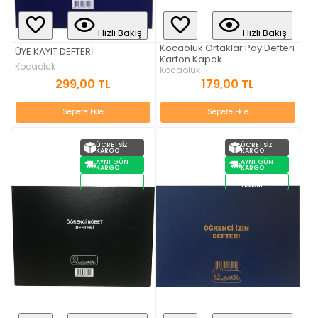
Hızlı Bakış
Hızlı Bakış
Kocaoluk Ortaklar Pay Defteri
ÜYE KAYIT DEFTERİ
Karton Kapak
Kocaoluk
Kocaoluk
299,00 TL
179,00 TL
Sepete Ekle
Sepete Ekle
ÜCRETSIZ
ÜCRETSIZ
KARGO
KARGO
AYNI GÜN
AYNI GÜN
KARGO
KARGO
STOKTAN
STOKTAN
TESLIM
TESLIM