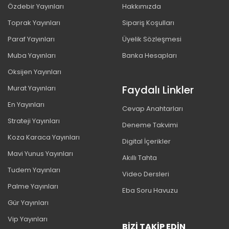
Özdebir Yayınları
Hakkımızda
Toprak Yayınları
Sipariş Koşulları
Paraf Yayınları
Üyelik Sözleşmesi
Muba Yayınları
Banka Hesapları
Oksijen Yayınları
Faydalı Linkler
Murat Yayınları
En Yayınları
Cevap Anahtarları
Strateji Yayınları
Deneme Takvimi
Koza Karaca Yayınları
Digital İçerikler
Mavi Yunus Yayınları
Akıllı Tahta
Tudem Yayınları
Video Dersleri
Palme Yayınları
Eba Soru Havuzu
Gür Yayınları
Vip Yayınları
BIZI TAKIP EDIN