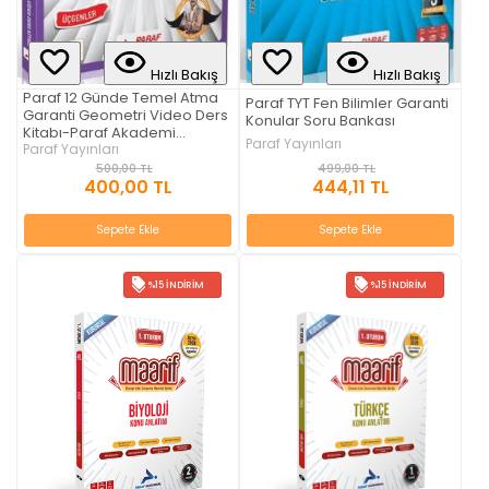
Hızlı Bakış
Hızlı Bakış
Paraf 12 Günde Temel Atma
Paraf TYT Fen Bilimler Garanti
Garanti Geometri Video Ders
Konular Soru Bankası
Kitabı-Paraf Akademi
Paraf Yayınları
Yayınları YKS-KPSS-AGS-DGS
Paraf Yayınları
499,00 TL
500,00 TL
444,11 TL
400,00 TL
Sepete Ekle
Sepete Ekle
%15 İNDIRIM
%15 İNDIRIM