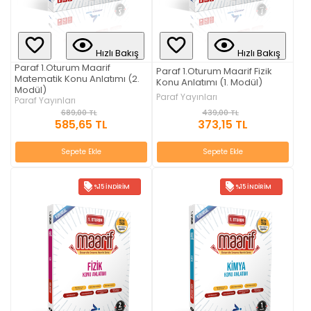
Hızlı Bakış
Hızlı Bakış
Paraf 1.Oturum Maarif
Paraf 1.Oturum Maarif Fizik
Matematik Konu Anlatımı (2.
Konu Anlatımı (1. Modül)
Modül)
Paraf Yayınları
Paraf Yayınları
439,00 TL
689,00 TL
373,15 TL
585,65 TL
Sepete Ekle
Sepete Ekle
%15 İNDIRIM
%15 İNDIRIM