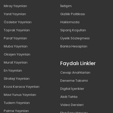
Miray Yayınları
İletişim
Yanıt Yayınları
Gizlilik Politikası
Özdebir Yayınları
Hakkımızda
Toprak Yayınları
Sipariş Koşulları
Paraf Yayınları
Üyelik Sözleşmesi
Muba Yayınları
Banka Hesapları
Oksijen Yayınları
Faydalı Linkler
Murat Yayınları
En Yayınları
Cevap Anahtarları
Strateji Yayınları
Deneme Takvimi
Koza Karaca Yayınları
Digital İçerikler
Mavi Yunus Yayınları
Akıllı Tahta
Tudem Yayınları
Video Dersleri
Palme Yayınları
Eba Soru Havuzu