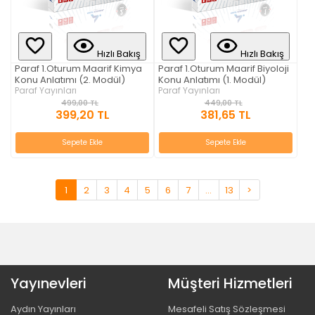
Hızlı Bakış
Hızlı Bakış
Paraf 1.Oturum Maarif Kimya
Paraf 1.Oturum Maarif Biyoloji
Konu Anlatımı (2. Modül)
Konu Anlatımı (1. Modül)
Paraf Yayınları
Paraf Yayınları
499,00 TL
449,00 TL
399,20 TL
381,65 TL
Sepete Ekle
Sepete Ekle
1
2
3
4
5
6
7
...
13
>
Yayınevleri
Müşteri Hizmetleri
Aydın Yayınları
Mesafeli Satış Sözleşmesi