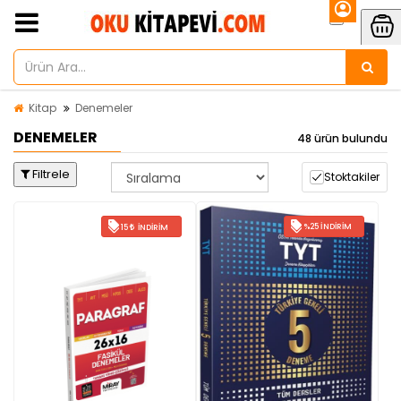
Kitap
Denemeler
DENEMELER
48 ürün bulundu
Filtrele
Stoktakiler
%25 İNDIRIM
15
İNDIRIM