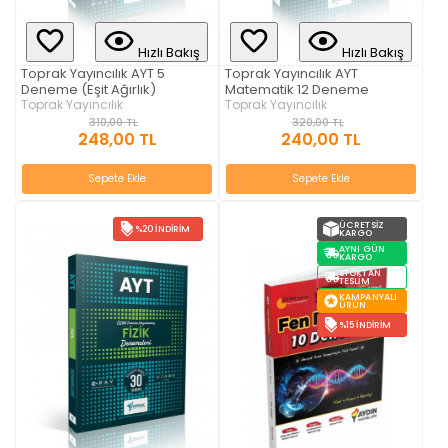
Hızlı Bakış
Hızlı Bakış
Toprak Yayıncılık AYT 5
Toprak Yayıncılık AYT
Deneme (Eşit Ağırlık)
Matematik 12 Deneme
Toprak Yayıncılık
Toprak Yayıncılık
310,00 TL
320,00 TL
248,00 TL
240,00 TL
Sepete Ekle
Sepete Ekle
ÜCRETSIZ
%20 İNDIRIM
KARGO
AYNI GÜN
KARGO
STOKTAN
TESLIM
KAMPANYALI
ÜRÜN
%15 İNDIRIM