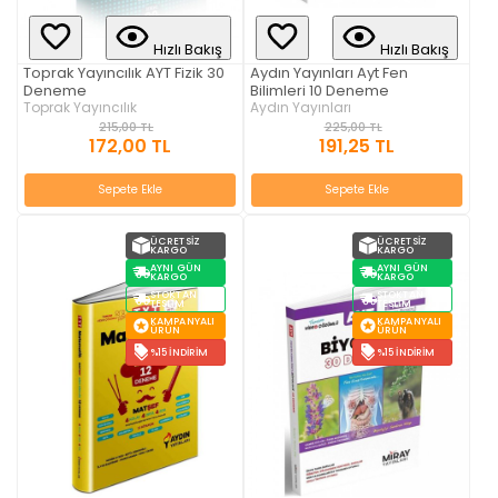
Hızlı Bakış
Hızlı Bakış
Toprak Yayıncılık AYT Fizik 30
Aydın Yayınları Ayt Fen
Deneme
Bilimleri 10 Deneme
Toprak Yayıncılık
Aydın Yayınları
215,00 TL
225,00 TL
172,00 TL
191,25 TL
Sepete Ekle
Sepete Ekle
ÜCRETSIZ
ÜCRETSIZ
KARGO
KARGO
AYNI GÜN
AYNI GÜN
KARGO
KARGO
STOKTAN
STOKTAN
TESLIM
TESLIM
KAMPANYALI
KAMPANYALI
ÜRÜN
ÜRÜN
%15 İNDIRIM
%15 İNDIRIM