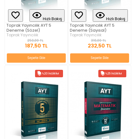
Hızlı Bakış
Hızlı Bakış
Toprak Yayıncılık AYT 5
Toprak Yayıncılık AYT 5
Deneme (Sözel)
Deneme (Sayısal)
Toprak Yayıncılık
Toprak Yayıncılık
250,00 TL
310,00 TL
187,50 TL
232,50 TL
Sepete Ekle
Sepete Ekle
%20 İNDIRIM
%25 İNDIRIM