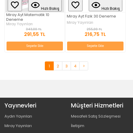
Hızlı Bakış
Hızlı Bakış
Miray Ayt Matematik 10
Miray Ayt Fizik 30 Deneme
Deneme
Miray Yayınları
Miray Yayınları
255,00 TL
343,00 TL
216,75 TL
291,55 TL
Sepete Ekle
Sepete Ekle
1
2
3
4
>
Yayınevleri
Müşteri Hizmetleri
Aydın Yayınları
Mesafeli Satış Sözleşmesi
Miray Yayınları
İletişim