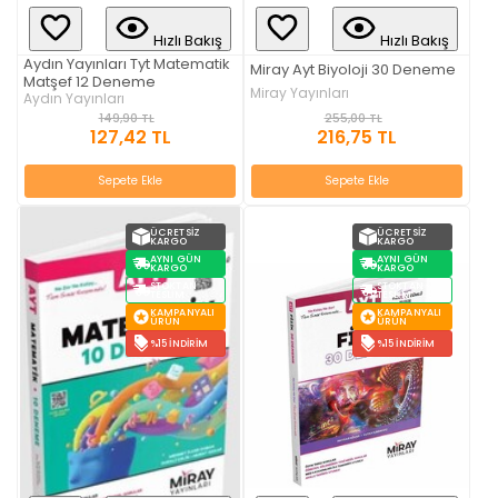
Hızlı Bakış
Hızlı Bakış
Aydın Yayınları Tyt Matematik
Miray Ayt Biyoloji 30 Deneme
Matşef 12 Deneme
Miray Yayınları
Aydın Yayınları
255,00 TL
149,90 TL
216,75 TL
127,42 TL
Sepete Ekle
Sepete Ekle
ÜCRETSIZ
ÜCRETSIZ
KARGO
KARGO
AYNI GÜN
AYNI GÜN
KARGO
KARGO
STOKTAN
STOKTAN
TESLIM
TESLIM
KAMPANYALI
KAMPANYALI
ÜRÜN
ÜRÜN
%15 İNDIRIM
%15 İNDIRIM