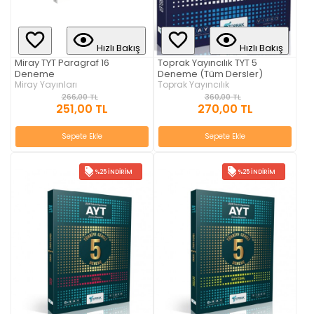
Hızlı Bakış
Hızlı Bakış
Miray TYT Paragraf 16
Toprak Yayıncılık TYT 5
Deneme
Deneme (Tüm Dersler)
Miray Yayınları
Toprak Yayıncılık
266,00 TL
360,00 TL
251,00 TL
270,00 TL
Sepete Ekle
Sepete Ekle
%25 İNDIRIM
%25 İNDIRIM