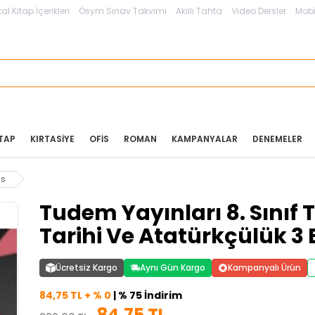
tal Kitap İçerikleri
Ösym Sınav Takvimi
Akıllı Tahta
Video Dersler
Mobi
ITAP
KIRTASIYE
OFIS
ROMAN
KAMPANYALAR
DENEMELER
gs
Tudem Yayınları 8. Sınıf T
Tarihi Ve Atatürkçülük 3 
Ücretsiz Kargo
Aynı Gün Kargo
Kampanyalı Ürün
84,75 TL + % 0
| % 75 İndirim
84,75 TL