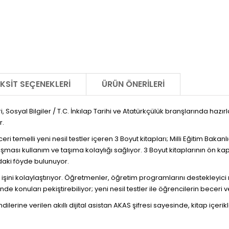
KSIT SEÇENEKLERI
ÜRÜN ÖNERILERI
leri, Sosyal Bilgiler / T.C. İnkılap Tarihi ve Atatürkçülük branşlarında haz
r.
beceri temelli yeni nesil testler içeren 3 Boyut kitapları; Milli Eğitim Baka
luşması kullanım ve taşıma kolaylığı sağlıyor. 3 Boyut kitaplarının ön 
ndaki föyde bulunuyor.
ini kolaylaştırıyor. Öğretmenler, öğretim programlarını destekleyici nit
 konuları pekiştirebiliyor; yeni nesil testler ile öğrencilerin beceri ve
ilerine verilen akıllı dijital asistan AKAS şifresi sayesinde, kitap içerik