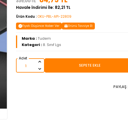
339,00 TL
Havale İndirimi İle: 82,21 TL
Ürün Kodu :
OKU-PBL-API-22809
Fiyatı Düşünce Haber Ver
Ürünü Tavsiye Et
Marka :
Tudem
Kategori :
8. Sınıf Lgs
SEPETE EKLE
PAYLAŞ 