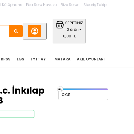
l Kütüphane
Eba Soru Havuzu
Bize Sorun
Sipariş Takip
SEPETİNİZ
0 ürün -
0,00 TL
KPSS
LGS
TYT- AYT
MATARA
AKIL OYUNLARI
.c. İnkılap
OKU1
B
Stoktan Teslim