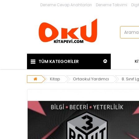
Deneme Cevap Anahtarları
Deneme Takvimi
Digi
TÜM KATEGORİLER
K
Kitap
Ortaokul Yardımcı
8. Sınıf L