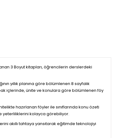
ırlanan 3 Boyut kitapları, öğrencilerin derslerdeki
nlığının yıllık planına göre bölümlenen 8 sayfalık
kapak içlerinde, ünite ve konulara göre bölümlenen föy
elikte hazırlanan föyler ile sınıflarında konu özeti
 yeterliliklerini kolayca görebiliyor.
lerini akıllı tahtaya yansıtarak eğitimde teknolojiyi