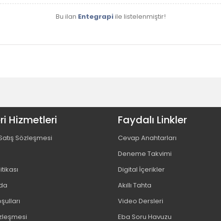
Bu ilan
Entegrapi
ile listelenmiştir!
i Hizmetleri
Faydalı Linkler
Satış Sözleşmesi
Cevap Anahtarları
Deneme Takvimi
litikası
Digital İçerikler
da
Akıllı Tahta
şulları
Video Dersleri
özleşmesi
Eba Soru Havuzu