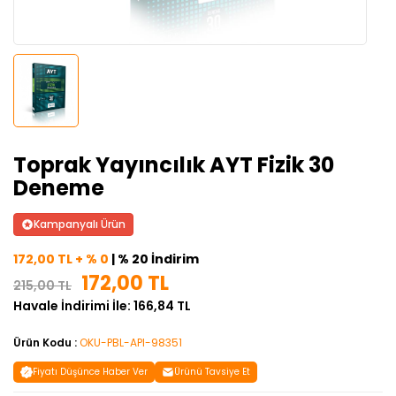
Toprak Yayıncılık AYT Fizik 30
Deneme
Kampanyalı Ürün
172,00 TL + % 0
| % 20 İndirim
172,00 TL
215,00 TL
Havale İndirimi İle: 166,84 TL
Ürün Kodu :
OKU-PBL-API-98351
Fiyatı Düşünce Haber Ver
Ürünü Tavsiye Et