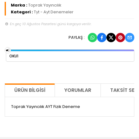
Marka :
Toprak Yayıncılık
Kategori :
Tyt - Ayt Denemeler
En geç 10 Ağustos Pazartesi günü kargoya verilir.
PAYLAŞ :
OKU1
ÜRÜN BILGISI
YORUMLAR
TAKSIT SEÇ
Toprak Yayıncılık AYT Fizik Deneme