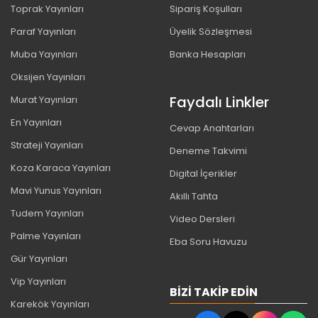
Toprak Yayınları
Sipariş Koşulları
Paraf Yayınları
Üyelik Sözleşmesi
Muba Yayınları
Banka Hesapları
Oksijen Yayınları
Faydalı Linkler
Murat Yayınları
En Yayınları
Cevap Anahtarları
Strateji Yayınları
Deneme Takvimi
Koza Karaca Yayınları
Digital İçerikler
Mavi Yunus Yayınları
Akıllı Tahta
Tudem Yayınları
Video Dersleri
Palme Yayınları
Eba Soru Havuzu
Gür Yayınları
Vip Yayınları
BIZI TAKIP EDIN
Karekök Yayınları