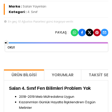
Marka :
Salan Yayınları
Kategori :
4. Sınıf
En geç 10 Ağustos Pazartesi günü kargoya verilir.
PAYLAŞ :
OKU1
ÜRÜN BILGISI
YORUMLAR
TAKSIT SEÇ
Salan 4. Sınıf Fen Bilimleri Problem Yok
2018-2019 Meb Müfredatına Uygun
Kazanımları Günlük Hayatla İlişkilendiren Özgün
Metinler