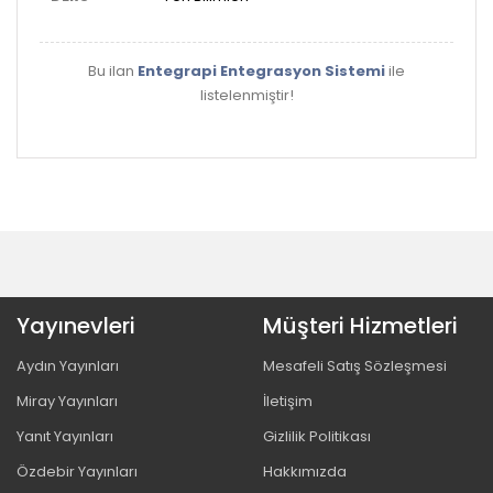
Bu ilan
Entegrapi Entegrasyon Sistemi
ile
listelenmiştir!
Yayınevleri
Müşteri Hizmetleri
Aydın Yayınları
Mesafeli Satış Sözleşmesi
Miray Yayınları
İletişim
Yanıt Yayınları
Gizlilik Politikası
Özdebir Yayınları
Hakkımızda