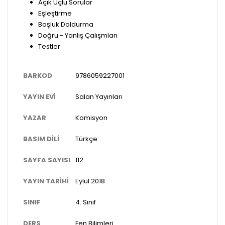
Açık Uçlu Sorular
Eşleştirme
Boşluk Doldurma
Doğru - Yanlış Çalışmları
Testler
BARKOD
9786059227001
YAYIN EVI
Salan Yayınları
YAZAR
Komisyon
BASIM DILI
Türkçe
SAYFA SAYISI
112
YAYIN TARIHI
Eylül 2018
SINIF
4. Sınıf
DERS
Fen Bilimleri