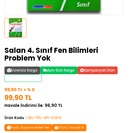
Salan 4. Sınıf Fen Bilimleri
Problem Yok
Ücretsiz Kargo
Aynı Gün Kargo
Kampanyalı Ürün
Stoktan Teslim
99,90 TL + % 0
99,90 TL
Havale İndirimi İle: 96,90 TL
Ürün Kodu :
OKU-PBL-API-00814
Fiyatı Düşünce Haber Ver
Ürünü Tavsiye Et