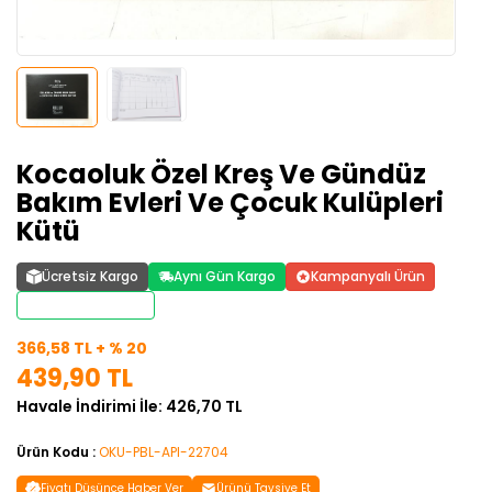
Kocaoluk Özel Kreş Ve Gündüz
Bakım Evleri Ve Çocuk Kulüpleri
Kütü
Ücretsiz Kargo
Aynı Gün Kargo
Kampanyalı Ürün
Stoktan Teslim
366,58 TL + % 20
439,90 TL
Havale İndirimi İle: 426,70 TL
Ürün Kodu :
OKU-PBL-API-22704
Fiyatı Düşünce Haber Ver
Ürünü Tavsiye Et