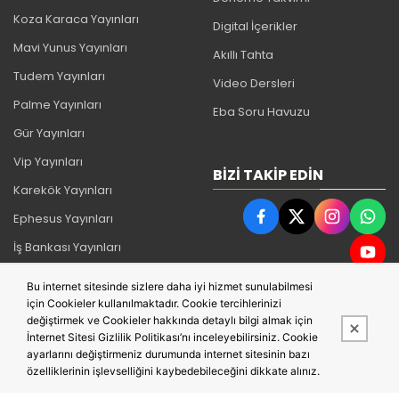
Koza Karaca Yayınları
Digital İçerikler
Mavi Yunus Yayınları
Akıllı Tahta
Tudem Yayınları
Video Dersleri
Palme Yayınları
Eba Soru Havuzu
Gür Yayınları
Vip Yayınları
BIZI TAKIP EDIN
Karekök Yayınları
Ephesus Yayınları
İş Bankası Yayınları
Timaş Yayınları
Bu internet sitesinde sizlere daha iyi hizmet sunulabilmesi
Can Yayınları
için Cookieler kullanılmaktadır. Cookie tercihlerinizi
değiştirmek ve Cookieler hakkında detaylı bilgi almak için
İnternet Sitesi Gizlilik Politikası’nı inceleyebilirsiniz. Cookie
ayarlarını değiştirmeniz durumunda internet sitesinin bazı
özelliklerinin işlevselliğini kaybedebileceğini dikkate alınız.
Bu site,
PobolEti®
Entegre E-ticaret Sistemi ile hazırlanmıştır.