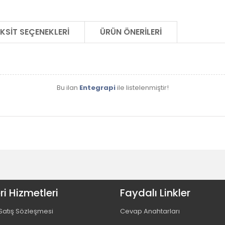
KSIT SEÇENEKLERI
ÜRÜN ÖNERILERI
Bu ilan
Entegrapi
ile listelenmiştir!
i Hizmetleri
Faydalı Linkler
Satış Sözleşmesi
Cevap Anahtarları