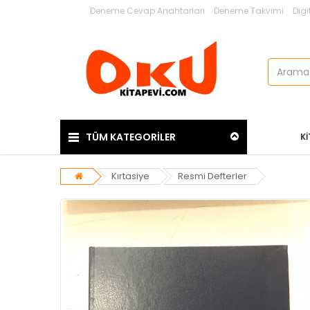
Deneme Cevap Anahtarları
Deneme Takvimi
Digi
TÜM KATEGORİLER
K
Kırtasiye
Resmi Defterler