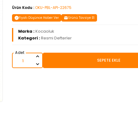
Ürün Kodu :
OKU-PBL-API-22675
Fiyatı Düşünce Haber Ver
Ürünü Tavsiye Et
Marka :
Kocaoluk
Kategori :
Resmi Defterler
SEPETE EKLE