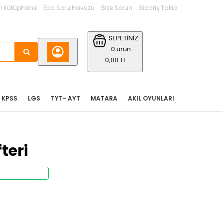
l Kütüphane
Eba Soru Havuzu
Bize Sorun
Sipariş Takip
SEPETİNİZ
0 ürün -
0,00 TL
KPSS
LGS
TYT- AYT
MATARA
AKIL OYUNLARI
teri
Stoktan Teslim