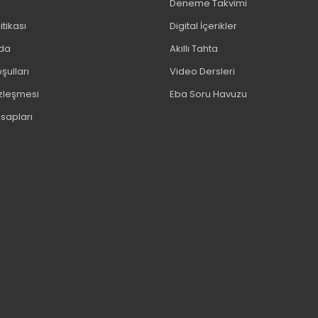
Deneme Takvimi
litikası
Digital İçerikler
da
Akıllı Tahta
şulları
Video Dersleri
özleşmesi
Eba Soru Havuzu
sapları