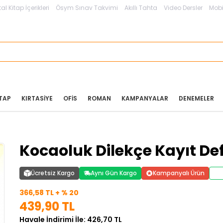
tal Kitap İçerikleri
Ösym Sınav Takvimi
Akıllı Tahta
Video Dersler
Mobi
ITAP
KIRTASIYE
OFIS
ROMAN
KAMPANYALAR
DENEMELER
Kocaoluk Dilekçe Kayıt Def
Ücretsiz Kargo
Aynı Gün Kargo
Kampanyalı Ürün
366,58 TL + % 20
439,90 TL
Havale İndirimi İle: 426,70 TL