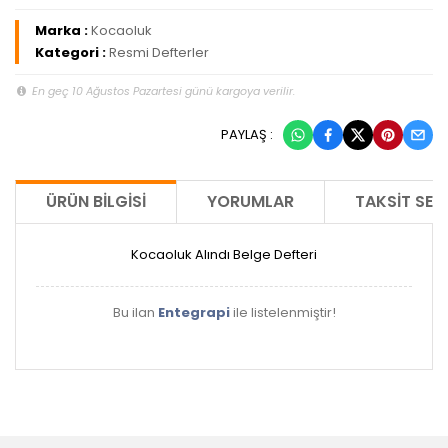
Marka :
Kocaoluk
Kategori :
Resmi Defterler
En geç 10 Ağustos Pazartesi günü kargoya verilir.
PAYLAŞ :
ÜRÜN BILGISI
YORUMLAR
TAKSIT SEÇ
Kocaoluk Alındı Belge Defteri
Bu ilan
Entegrapi
ile listelenmiştir!