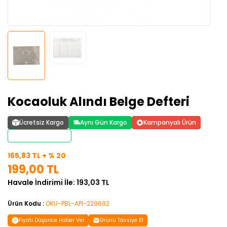
Kocaoluk Alındı Belge Defteri
Ücretsiz Kargo
Aynı Gün Kargo
Kampanyalı Ürün
Stoktan Teslim
165,83 TL + % 20
199,00 TL
Havale İndirimi İle: 193,03 TL
Ürün Kodu :
OKU-PBL-API-229692
Fiyatı Düşünce Haber Ver
Ürünü Tavsiye Et