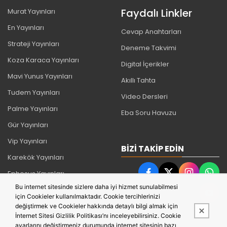
Faydalı Linkler
Murat Yayınları
En Yayınları
Cevap Anahtarları
Strateji Yayınları
Deneme Takvimi
Koza Karaca Yayınları
Digital İçerikler
Mavi Yunus Yayınları
Akıllı Tahta
Tudem Yayınları
Video Dersleri
Palme Yayınları
Eba Soru Havuzu
Gür Yayınları
Vip Yayınları
BIZI TAKIP EDIN
Karekök Yayınları
Ephesus Yayınları
Bu internet sitesinde sizlere daha iyi hizmet sunulabilmesi
İş Bankası Yayınları
için Cookieler kullanılmaktadır. Cookie tercihlerinizi
Timaş Yayınları
değiştirmek ve Cookieler hakkında detaylı bilgi almak için
İnternet Sitesi Gizlilik Politikası’nı inceleyebilirsiniz. Cookie
Can Yayınları
ayarlarını değiştirmeniz durumunda internet sitesinin bazı