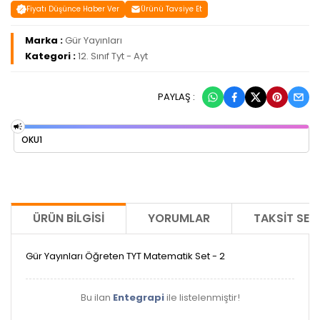
Fiyatı Düşünce Haber Ver
Ürünü Tavsiye Et
Marka :
Gür Yayınları
Kategori :
12. Sınıf Tyt - Ayt
PAYLAŞ :
OKU1
ÜRÜN BILGISI
YORUMLAR
TAKSIT SEÇ
Gür Yayınları Öğreten TYT Matematik Set - 2
Bu ilan
Entegrapi
ile listelenmiştir!