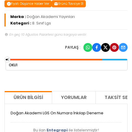
Fiyatı Düşünce Haber Ver
Ürünü Tavsiye Et
Marka :
Doğan Akademi Yayınları
Kategori :
8. Sınıf Lgs
En geç 10 Ağustos Pazartesi günü kargoya verilir.
PAYLAŞ :
OKU1
ÜRÜN BILGISI
YORUMLAR
TAKSIT SEÇ
Doğan Akademi LGS On Numara İnkılap Deneme
Bu ilan
Entegrapi
ile listelenmiştir!