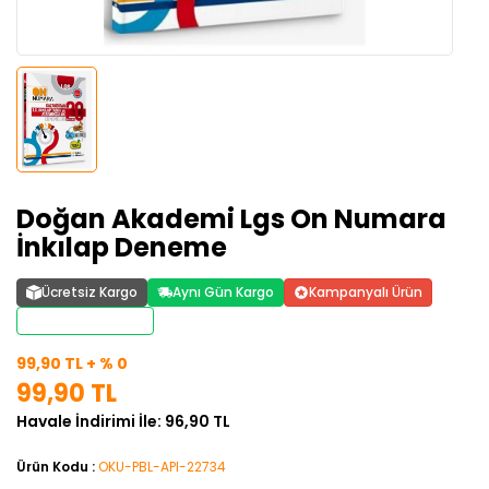
Doğan Akademi Lgs On Numara
İnkılap Deneme
Ücretsiz Kargo
Aynı Gün Kargo
Kampanyalı Ürün
Stoktan Teslim
99,90 TL + % 0
99,90 TL
Havale İndirimi İle: 96,90 TL
Ürün Kodu :
OKU-PBL-API-22734