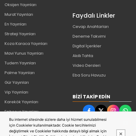
Oksijen Yayınları
Faydalı Linkler
Murat Yayınları
En Yayınları
Cevap Anahtarları
Strateji Yayınları
Deneme Takvimi
Koza Karaca Yayınları
Digital İçerikler
Mavi Yunus Yayınları
Akıllı Tahta
Tudem Yayınları
Video Dersleri
Palme Yayınları
Eba Soru Havuzu
Gür Yayınları
Vip Yayınları
BIZI TAKIP EDIN
Karekök Yayınları
Ephesus Yayınları
Bu internet sitesinde sizlere daha iyi hizmet sunulabilmesi
İş Bankası Yayınları
için Cookieler kullanılmaktadır. Cookie tercihlerinizi
Timaş Yayınları
değiştirmek ve Cookieler hakkında detaylı bilgi almak için