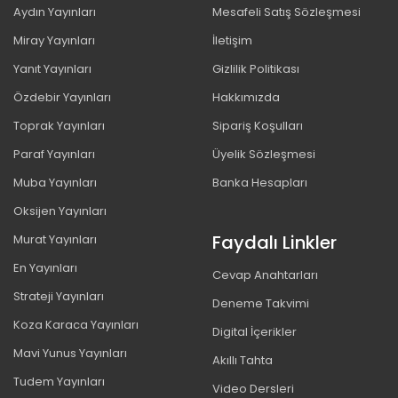
Aydın Yayınları
Mesafeli Satış Sözleşmesi
Miray Yayınları
İletişim
Yanıt Yayınları
Gizlilik Politikası
Özdebir Yayınları
Hakkımızda
Toprak Yayınları
Sipariş Koşulları
Paraf Yayınları
Üyelik Sözleşmesi
Muba Yayınları
Banka Hesapları
Oksijen Yayınları
Faydalı Linkler
Murat Yayınları
En Yayınları
Cevap Anahtarları
Strateji Yayınları
Deneme Takvimi
Koza Karaca Yayınları
Digital İçerikler
Mavi Yunus Yayınları
Akıllı Tahta
Tudem Yayınları
Video Dersleri