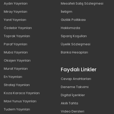
Aydın Yayınları
Mesafeli Satış Sözleşmesi
Miray Yayınları
İletişim
Yanıt Yayınları
Gizlilik Politikası
Özdebir Yayınları
Hakkımızda
Toprak Yayınları
Sipariş Koşulları
Paraf Yayınları
Üyelik Sözleşmesi
Muba Yayınları
Banka Hesapları
Oksijen Yayınları
Faydalı Linkler
Murat Yayınları
En Yayınları
Cevap Anahtarları
Strateji Yayınları
Deneme Takvimi
Koza Karaca Yayınları
Digital İçerikler
Mavi Yunus Yayınları
Akıllı Tahta
Tudem Yayınları
Video Dersleri