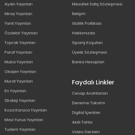
Aydın Yayınları
Mesafeli Satış Sözleşmesi
Miray Yayınları
İletişim
Yanıt Yayınları
Gizlilik Politikası
Özdebir Yayınları
Hakkımızda
Toprak Yayınları
Sipariş Koşulları
Paraf Yayınları
Üyelik Sözleşmesi
Muba Yayınları
Banka Hesapları
Oksijen Yayınları
Faydalı Linkler
Murat Yayınları
En Yayınları
Cevap Anahtarları
Strateji Yayınları
Deneme Takvimi
Koza Karaca Yayınları
Digital İçerikler
Mavi Yunus Yayınları
Akıllı Tahta
Tudem Yayınları
Video Dersleri