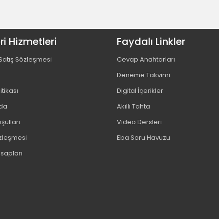
i Hizmetleri
Faydalı Linkler
Satış Sözleşmesi
Cevap Anahtarları
Deneme Takvimi
litikası
Digital İçerikler
da
Akıllı Tahta
şulları
Video Dersleri
özleşmesi
Eba Soru Havuzu
sapları