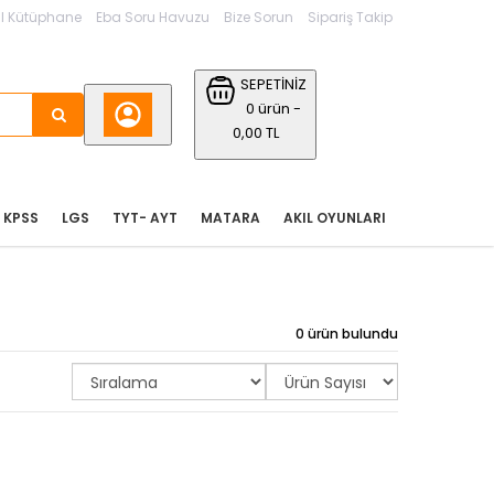
l Kütüphane
Eba Soru Havuzu
Bize Sorun
Sipariş Takip
SEPETİNİZ
0 ürün -
0,00 TL
KPSS
LGS
TYT- AYT
MATARA
AKIL OYUNLARI
0 ürün bulundu