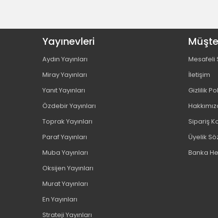
Benim Hocam Yayınları (8)
Berceste Yayınları (1)
Yayınevleri
Bic (9)
Müşter
Binom Yayınları (6)
Aydın Yayınları
Mesafeli 
Bion (2)
Miray Yayınları
İletişim
Bizim Kupa Yayınları (2)
Yanıt Yayınları
Gizlilik Po
Blok Test Yayınları (1)
Borealis Yayıncılık (12)
Özdebir Yayınları
Hakkımız
Brons (71)
Toprak Yayınları
Sipariş Ko
Buket (3)
Paraf Yayınları
Üyelik S
Bıcırık Yayınları (30)
Muba Yayınları
Banka He
Cassa (11)
Oksijen Yayınları
Cem (2)
Murat Yayınları
Comix (1)
Craft And Arts (2)
En Yayınları
Dakika Yayınları (3)
Strateji Yayınları