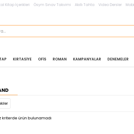
tal Kitap İçerikleri
Ösym Sınav Takvimi
Akıllı Tahta
Video Dersler
Mobi
ITAP
KIRTASIYE
OFIS
ROMAN
KAMPANYALAR
DENEMELER
AND
kiler
z kriterde ürün bulunamadı