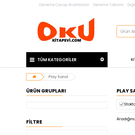
Deneme Cevap Anahtarları
Deneme Takvimi
Digi
TÜM KATEGORİLER
K
Play Sand
ÜRÜN GRUPLARI
PLAY S
Stokta
Aradığını
FİLTRE