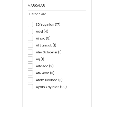
MARKALAR
3D Yayınları (17)
Adel (4)
Aihao (5)
Al Sancak (1)
Alex Schoeller (1)
Arj (1)
Artdeco (9)
Atik Avm (3)
Atom Karınca (3)
Aydın Yayınları (99)
Bafix (1)
Barış Arıkan Yayınları (4)
Basamak Yayınları (3)
Bback (1)