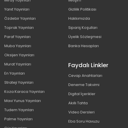
Miray Yayınları
İletişim
Yanıt Yayınları
Gizlilik Politikası
Özdebir Yayınları
Hakkımızda
Toprak Yayınları
Sipariş Koşulları
Paraf Yayınları
Üyelik Sözleşmesi
Muba Yayınları
Banka Hesapları
Oksijen Yayınları
Faydalı Linkler
Murat Yayınları
En Yayınları
Cevap Anahtarları
Strateji Yayınları
Deneme Takvimi
Koza Karaca Yayınları
Digital İçerikler
Mavi Yunus Yayınları
Akıllı Tahta
Tudem Yayınları
Video Dersleri
Palme Yayınları
Eba Soru Havuzu