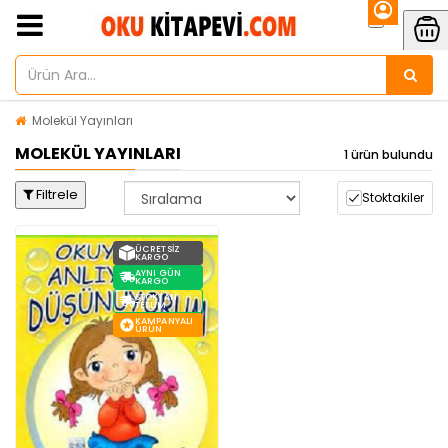
Molekül Yayınları
MOLEKÜL YAYINLARI
1 ürün bulundu
Filtrele
Stoktakiler
ÜCRETSIZ
KARGO
AYNI GÜN
KARGO
STOKTAN
TESLIM
KAMPANYALI
ÜRÜN