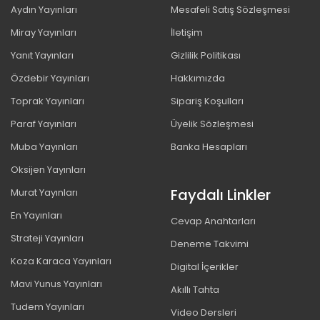
Aydın Yayınları
Mesafeli Satış Sözleşmesi
Miray Yayınları
İletişim
Yanıt Yayınları
Gizlilik Politikası
Özdebir Yayınları
Hakkımızda
Toprak Yayınları
Sipariş Koşulları
Paraf Yayınları
Üyelik Sözleşmesi
Muba Yayınları
Banka Hesapları
Oksijen Yayınları
Faydalı Linkler
Murat Yayınları
En Yayınları
Cevap Anahtarları
Strateji Yayınları
Deneme Takvimi
Koza Karaca Yayınları
Digital İçerikler
Mavi Yunus Yayınları
Akıllı Tahta
Tudem Yayınları
Video Dersleri