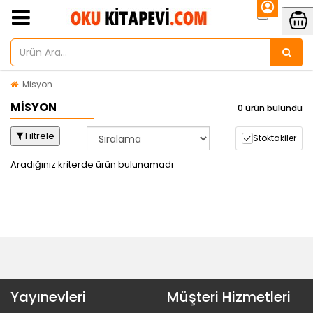
Misyon
MISYON
0 ürün bulundu
Filtrele
Stoktakiler
Aradığınız kriterde ürün bulunamadı
Yayınevleri
Müşteri Hizmetleri