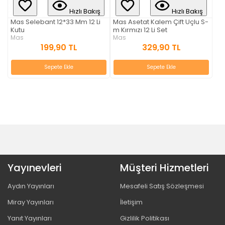
Hızlı Bakış
Hızlı Bakış
Mas Selebant 12*33 Mm 12 Li
Mas Asetat Kalem Çift Uçlu S-
Kutu
m Kırmızı 12 Li Set
Mas
Mas
199,90 TL
329,90 TL
Sepete Ekle
Sepete Ekle
Yayınevleri
Müşteri Hizmetleri
Aydın Yayınları
Mesafeli Satış Sözleşmesi
Miray Yayınları
İletişim
Yanıt Yayınları
Gizlilik Politikası