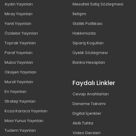
Aydın Yayınları
Mesafeli Satış Sözleşmesi
Miray Yayınları
İletişim
Yanıt Yayınları
Gizlilik Politikası
Özdebir Yayınları
Hakkımızda
Toprak Yayınları
Sipariş Koşulları
Paraf Yayınları
Üyelik Sözleşmesi
Muba Yayınları
Banka Hesapları
Oksijen Yayınları
Faydalı Linkler
Murat Yayınları
En Yayınları
Cevap Anahtarları
Strateji Yayınları
Deneme Takvimi
Koza Karaca Yayınları
Digital İçerikler
Mavi Yunus Yayınları
Akıllı Tahta
Tudem Yayınları
Video Dersleri