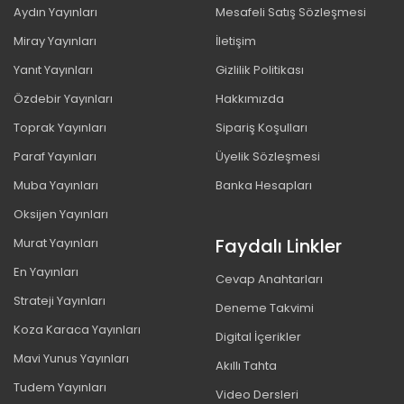
Aydın Yayınları
Mesafeli Satış Sözleşmesi
Miray Yayınları
İletişim
Yanıt Yayınları
Gizlilik Politikası
Özdebir Yayınları
Hakkımızda
Toprak Yayınları
Sipariş Koşulları
Paraf Yayınları
Üyelik Sözleşmesi
Muba Yayınları
Banka Hesapları
Oksijen Yayınları
Faydalı Linkler
Murat Yayınları
En Yayınları
Cevap Anahtarları
Strateji Yayınları
Deneme Takvimi
Koza Karaca Yayınları
Digital İçerikler
Mavi Yunus Yayınları
Akıllı Tahta
Tudem Yayınları
Video Dersleri