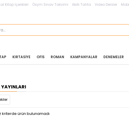
tal Kitap İçerikleri
Ösym Sınav Takvimi
Akıllı Tahta
Video Dersler
Mobi
ITAP
KIRTASIYE
OFIS
ROMAN
KAMPANYALAR
DENEMELER
 YAYINLARI
kiler
z kriterde ürün bulunamadı