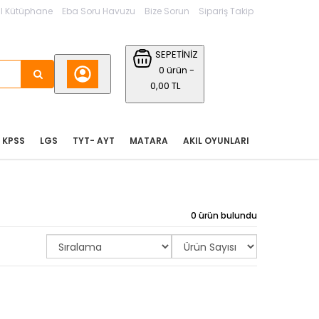
l Kütüphane
Eba Soru Havuzu
Bize Sorun
Sipariş Takip
SEPETİNİZ
0 ürün -
0,00 TL
KPSS
LGS
TYT- AYT
MATARA
AKIL OYUNLARI
0 ürün bulundu