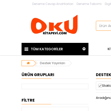
Deneme Cevap Anahtarları
Deneme Takvimi
Digi
TÜM KATEGORİLER
K
Destek Yayınları
ÜRÜN GRUPLARI
DESTEK
Stokta
Aradığını
FİLTRE