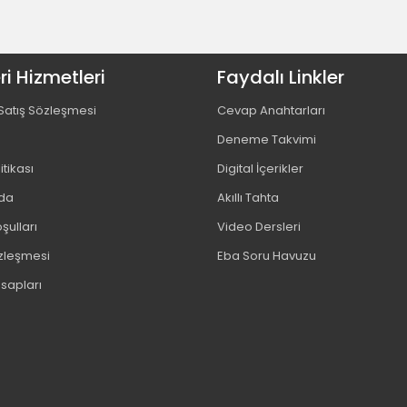
i Hizmetleri
Faydalı Linkler
Satış Sözleşmesi
Cevap Anahtarları
Deneme Takvimi
litikası
Digital İçerikler
da
Akıllı Tahta
şulları
Video Dersleri
özleşmesi
Eba Soru Havuzu
sapları