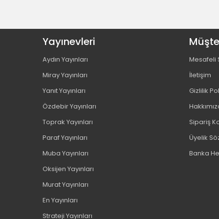
Benim Hocam Yayınları (8)
Berceste Yayınları (1)
Yayınevleri
Bic (9)
Müşter
Binom Yayınları (6)
Aydın Yayınları
Mesafeli 
Bion (2)
Miray Yayınları
İletişim
Bizim Kupa Yayınları (2)
Yanıt Yayınları
Gizlilik Po
Blok Test Yayınları (1)
Borealis Yayıncılık (12)
Özdebir Yayınları
Hakkımız
Brons (72)
Toprak Yayınları
Sipariş Ko
Buket (3)
Paraf Yayınları
Üyelik S
Bıcırık Yayınları (30)
Muba Yayınları
Banka He
Cassa (11)
Oksijen Yayınları
Cem (2)
Murat Yayınları
Comix (1)
Craft And Arts (2)
En Yayınları
Dakika Yayınları (3)
Strateji Yayınları