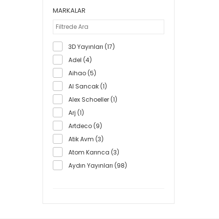
MARKALAR
3D Yayınları (17)
Adel (4)
Aihao (5)
Al Sancak (1)
Alex Schoeller (1)
Arj (1)
Artdeco (9)
Atik Avm (3)
Atom Karınca (3)
Aydın Yayınları (98)
Bafix (1)
Barış Arıkan Yayınları (4)
Basamak Yayınları (3)
Bback (1)