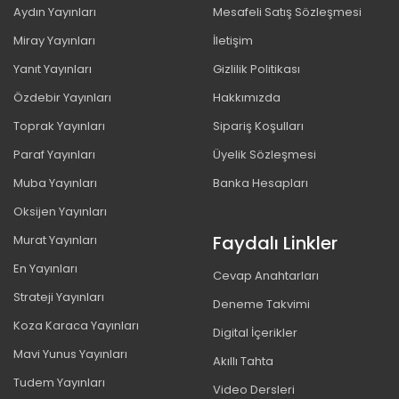
Aydın Yayınları
Mesafeli Satış Sözleşmesi
Miray Yayınları
İletişim
Yanıt Yayınları
Gizlilik Politikası
Özdebir Yayınları
Hakkımızda
Toprak Yayınları
Sipariş Koşulları
Paraf Yayınları
Üyelik Sözleşmesi
Muba Yayınları
Banka Hesapları
Oksijen Yayınları
Faydalı Linkler
Murat Yayınları
En Yayınları
Cevap Anahtarları
Strateji Yayınları
Deneme Takvimi
Koza Karaca Yayınları
Digital İçerikler
Mavi Yunus Yayınları
Akıllı Tahta
Tudem Yayınları
Video Dersleri