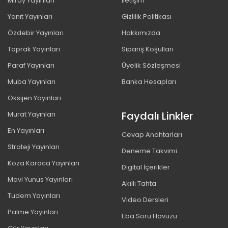
Miray Yayınları
İletişim
Yanıt Yayınları
Gizlilik Politikası
Özdebir Yayınları
Hakkımızda
Toprak Yayınları
Sipariş Koşulları
Paraf Yayınları
Üyelik Sözleşmesi
Muba Yayınları
Banka Hesapları
Oksijen Yayınları
Faydalı Linkler
Murat Yayınları
En Yayınları
Cevap Anahtarları
Strateji Yayınları
Deneme Takvimi
Koza Karaca Yayınları
Digital İçerikler
Mavi Yunus Yayınları
Akıllı Tahta
Tudem Yayınları
Video Dersleri
Palme Yayınları
Eba Soru Havuzu