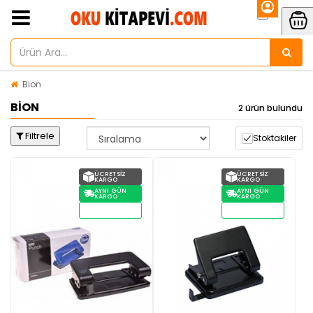
Bion
BION
2 ürün bulundu
Filtrele
Stoktakiler
ÜCRETSIZ
ÜCRETSIZ
KARGO
KARGO
AYNI GÜN
AYNI GÜN
KARGO
KARGO
STOKTAN
STOKTAN
TESLIM
TESLIM