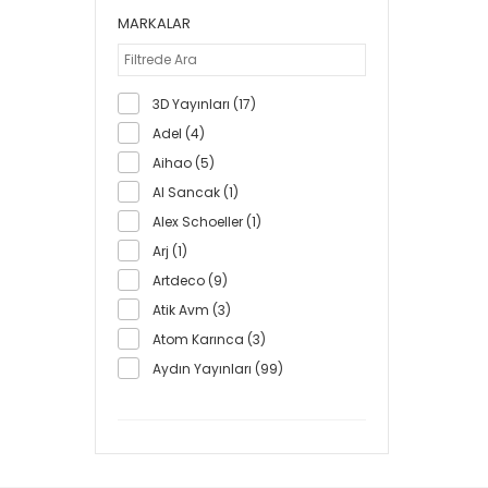
MARKALAR
3D Yayınları (17)
Adel (4)
Aihao (5)
Al Sancak (1)
Alex Schoeller (1)
Arj (1)
Artdeco (9)
Atik Avm (3)
Atom Karınca (3)
Aydın Yayınları (99)
Bafix (1)
Barış Arıkan Yayınları (4)
Basamak Yayınları (3)
Bback (1)