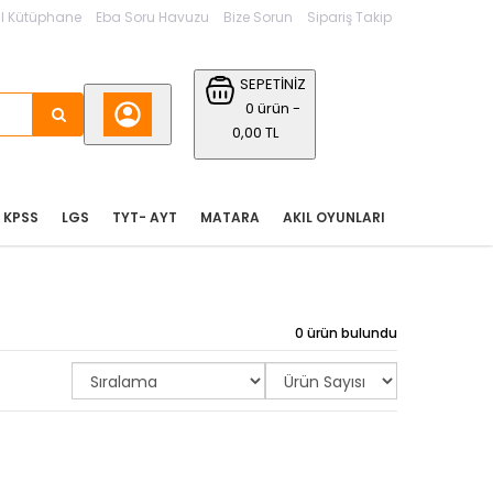
l Kütüphane
Eba Soru Havuzu
Bize Sorun
Sipariş Takip
SEPETİNİZ
0 ürün -
0,00 TL
KPSS
LGS
TYT- AYT
MATARA
AKIL OYUNLARI
0 ürün bulundu