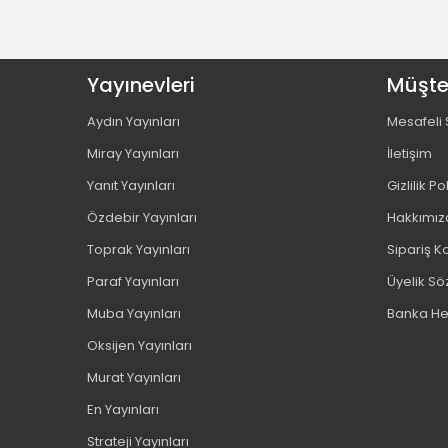
Benim Hocam Yayınları (8)
Berceste Yayınları (1)
Yayınevleri
Bic (9)
Müşter
Binom Yayınları (6)
Aydın Yayınları
Mesafeli 
Bion (2)
Miray Yayınları
İletişim
Bizim Kupa Yayınları (2)
Yanıt Yayınları
Gizlilik Po
Blok Test Yayınları (1)
Borealis Yayıncılık (12)
Özdebir Yayınları
Hakkımız
Brons (71)
Toprak Yayınları
Sipariş Ko
Buket (3)
Paraf Yayınları
Üyelik S
Bıcırık Yayınları (30)
Muba Yayınları
Banka He
Cassa (11)
Oksijen Yayınları
Cem (2)
Murat Yayınları
Comix (1)
Craft And Arts (2)
En Yayınları
Dakika Yayınları (1)
Strateji Yayınları