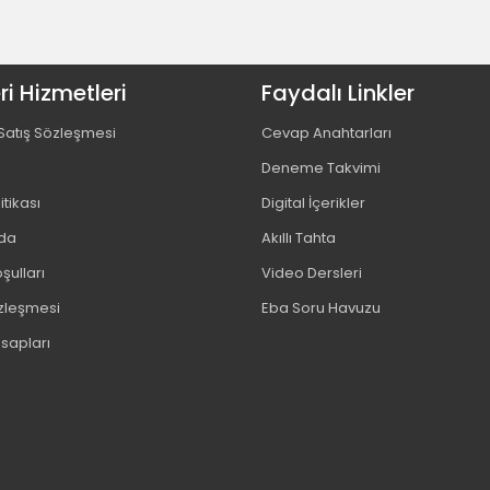
i Hizmetleri
Faydalı Linkler
Satış Sözleşmesi
Cevap Anahtarları
Deneme Takvimi
litikası
Digital İçerikler
da
Akıllı Tahta
şulları
Video Dersleri
özleşmesi
Eba Soru Havuzu
sapları