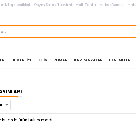
tal Kitap İçerikleri
Ösym Sınav Takvimi
Akıllı Tahta
Video Dersler
Mobi
ITAP
KIRTASIYE
OFIS
ROMAN
KAMPANYALAR
DENEMELER
AYINLARI
kiler
z kriterde ürün bulunamadı