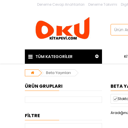
Deneme Cevap Anahtarları
Deneme Takvimi
Digi
TÜM KATEGORİLER
K
Beta Yayınları
ÜRÜN GRUPLARI
BETA Y
Stokta
Aradığını
FİLTRE