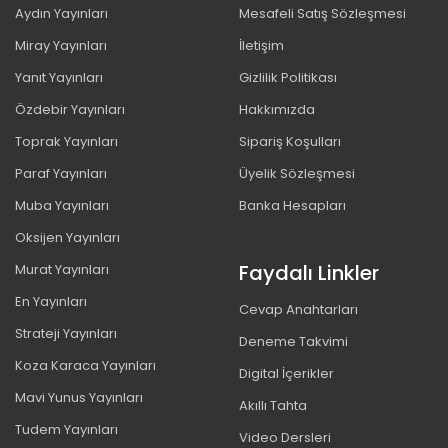
Aydın Yayınları
Mesafeli Satış Sözleşmesi
Miray Yayınları
İletişim
Yanıt Yayınları
Gizlilik Politikası
Özdebir Yayınları
Hakkımızda
Toprak Yayınları
Sipariş Koşulları
Paraf Yayınları
Üyelik Sözleşmesi
Muba Yayınları
Banka Hesapları
Oksijen Yayınları
Faydalı Linkler
Murat Yayınları
En Yayınları
Cevap Anahtarları
Strateji Yayınları
Deneme Takvimi
Koza Karaca Yayınları
Digital İçerikler
Mavi Yunus Yayınları
Akıllı Tahta
Tudem Yayınları
Video Dersleri