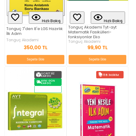
Hızlı Bakış
Hızlı Bakış
Tonguç Akademi Tyt-ayt
Tonguç 7'den 8'e LGS Hazırlık
Matematik Fasikülleri-
İlk Adım
fonksiyonlar Eko
Tonguç Akademi
Tonguç Akademi
350,00 TL
99,90 TL
Sepete Ekle
Sepete Ekle
ÜCRETSIZ
15
İNDIRIM
KARGO
AYNI GÜN
KARGO
STOKTAN
TESLIM