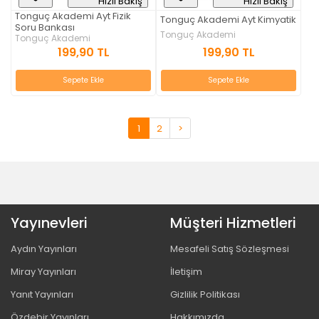
Hızlı Bakış
Hızlı Bakış
Tonguç Akademi Ayt Fizik
Tonguç Akademi Ayt Kimyatik
Soru Bankası
Tonguç Akademi
Tonguç Akademi
199,90 TL
199,90 TL
Sepete Ekle
Sepete Ekle
1
2
>
Yayınevleri
Müşteri Hizmetleri
Aydın Yayınları
Mesafeli Satış Sözleşmesi
Miray Yayınları
İletişim
Yanıt Yayınları
Gizlilik Politikası
Özdebir Yayınları
Hakkımızda