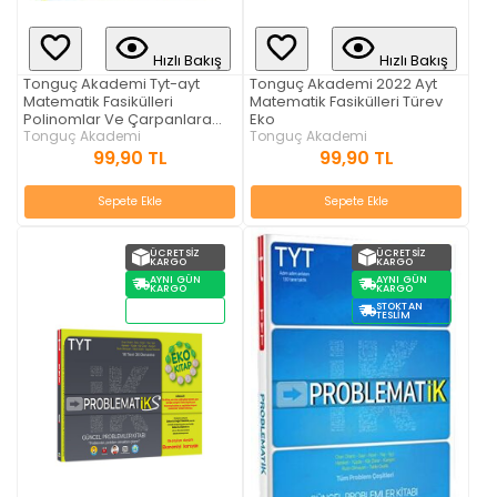
Hızlı Bakış
Hızlı Bakış
Tonguç Akademi Tyt-ayt
Tonguç Akademi 2022 Ayt
Matematik Fasikülleri
Matematik Fasikülleri Türev
Polinomlar Ve Çarpanlara
Eko
Ayırma Eko
Tonguç Akademi
Tonguç Akademi
99,90 TL
99,90 TL
Sepete Ekle
Sepete Ekle
ÜCRETSIZ
ÜCRETSIZ
KARGO
KARGO
AYNI GÜN
AYNI GÜN
KARGO
KARGO
STOKTAN
STOKTAN
TESLIM
TESLIM