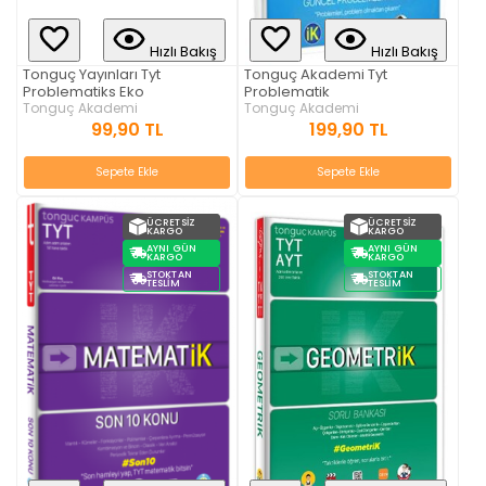
Hızlı Bakış
Hızlı Bakış
Tonguç Yayınları Tyt
Tonguç Akademi Tyt
Problematiks Eko
Problematik
Tonguç Akademi
Tonguç Akademi
99,90 TL
199,90 TL
Sepete Ekle
Sepete Ekle
ÜCRETSIZ
ÜCRETSIZ
KARGO
KARGO
AYNI GÜN
AYNI GÜN
KARGO
KARGO
STOKTAN
STOKTAN
TESLIM
TESLIM