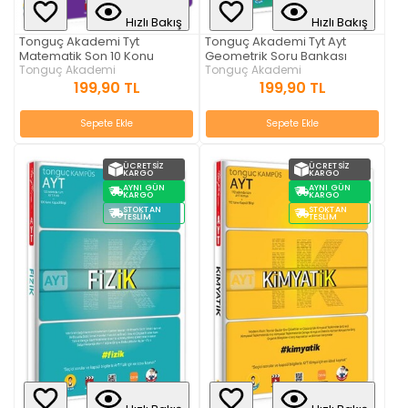
Hızlı Bakış
Hızlı Bakış
Tonguç Akademi Tyt
Tonguç Akademi Tyt Ayt
Matematik Son 10 Konu
Geometrik Soru Bankası
Tonguç Akademi
Tonguç Akademi
199,90 TL
199,90 TL
Sepete Ekle
Sepete Ekle
ÜCRETSIZ
ÜCRETSIZ
KARGO
KARGO
AYNI GÜN
AYNI GÜN
KARGO
KARGO
STOKTAN
STOKTAN
TESLIM
TESLIM