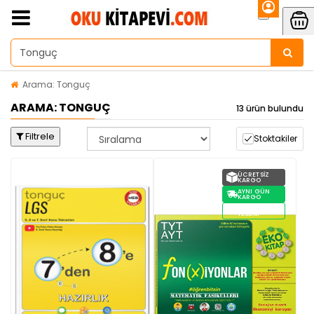
Arama: Tonguç
ARAMA: TONGUÇ
13 ürün bulundu
Filtrele
Stoktakiler
ÜCRETSIZ
KARGO
AYNI GÜN
KARGO
STOKTAN
TESLIM