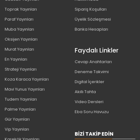
Toprak Yayınları
Sipariş Koşulları
Paraf Yayınları
Üyelik Sözleşmesi
Muba Yayınları
Banka Hesapları
Oksijen Yayınları
Faydalı Linkler
Murat Yayınları
En Yayınları
Cevap Anahtarları
Strateji Yayınları
Deneme Takvimi
Koza Karaca Yayınları
Digital İçerikler
Mavi Yunus Yayınları
Akıllı Tahta
Tudem Yayınları
Video Dersleri
Palme Yayınları
Eba Soru Havuzu
Gür Yayınları
Vip Yayınları
BIZI TAKIP EDIN
Karekök Yayınları