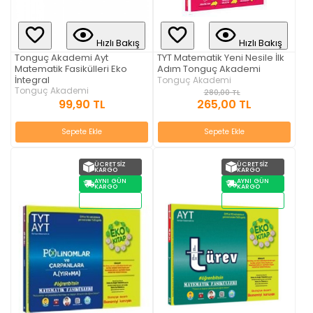
Hızlı Bakış
Hızlı Bakış
Tonguç Akademi Ayt
TYT Matematik Yeni Nesile İlk
Matematik Fasikülleri Eko
Adım Tonguç Akademi
İntegral
Tonguç Akademi
Tonguç Akademi
280,00 TL
265,00 TL
99,90 TL
Sepete Ekle
Sepete Ekle
ÜCRETSIZ
ÜCRETSIZ
KARGO
KARGO
AYNI GÜN
AYNI GÜN
KARGO
KARGO
STOKTAN
STOKTAN
TESLIM
TESLIM